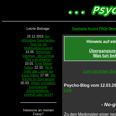
Letzte Beiträge:
Startseite
Archiv
FAQs
News
24.12.2015
Der
ultimative Geschenke-
Hinweis auf ei
Tipp für ein
Multifunktionsgerät
Übergangszeit
13.05.
Herrentag,
Was tun be
Vatertag - der richtige
Tag zum Arbeiten
10.01.
Eine Meise
haben
22.10.
Nicht
zum nächsten Bei
mehr alle Latten am
Zaun haben
17.08.
Die
Kirche im Dorf lassen
30.03.
Uhren vorstellen,
Psycho-Blog vom 12.03.20
Sommerzeit,
Link
Zeitumstellung -
sinnvoll oder nicht?
- No-g
Interesse an meinen
Zu den Merkmalen einer neoli
Fotos?