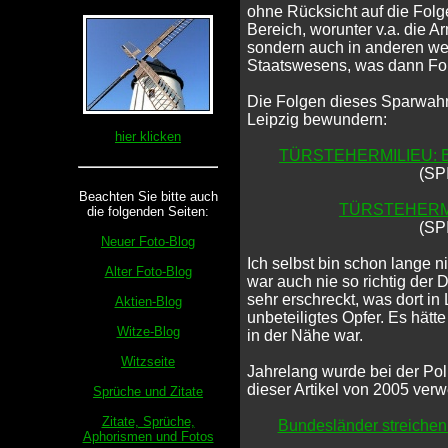
ohne Rücksicht auf die Folge
Bereich, worunter v.a. die 
sondern auch in anderen we
Staatswesens, was dann Fol
Die Folgen dieses Sparwahn
Leipzig bewundern:
hier klicken
TÜRSTEHERMILIEU: Bruta
(SP
Beachten Sie bitte auch
TÜRSTEHERMIL
die folgenden Seiten:
(SP
Neuer Foto-Blog
Ich selbst bin schon lange 
Alter Foto-Blog
war auch nie so richtig der 
sehr erschreckt, was dort in L
Aktien-Blog
unbeteiligtes Opfer. Es hätt
Witze-Blog
in der Nähe war.
Witzseite
Jahrelang wurde bei der Pol
dieser Artikel von 2005 verw
Sprüche und Zitate
Zitate, Sprüche,
Bundesländer streichen 
Aphorismen und Fotos