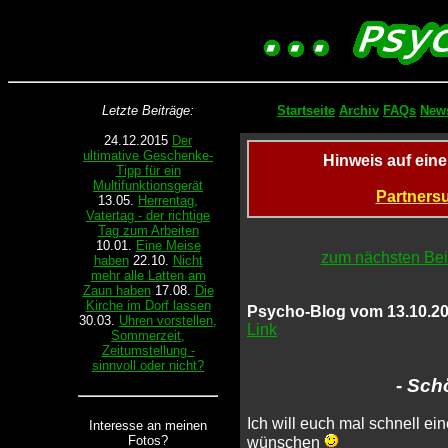
Letzte Beiträge:
Startseite
Archiv
FAQs
News
24.12.2015
Der
ultimative Geschenke-
Hinweis auf ein
Tipp für ein
Multifunktionsgerät
Partnersu
13.05.
Herrentag,
Vatertag - der richtige
Tag zum Arbeiten
10.01.
Eine Meise
zum nächsten Bei
haben
22.10.
Nicht
mehr alle Latten am
Zaun haben
17.08.
Die
Kirche im Dorf lassen
Psycho-Blog vom 13.10.20
30.03.
Uhren vorstellen,
Link
Sommerzeit,
Zeitumstellung -
sinnvoll oder nicht?
- Sc
Ich will euch mal schnell ei
Interesse an meinen
Fotos?
wünschen