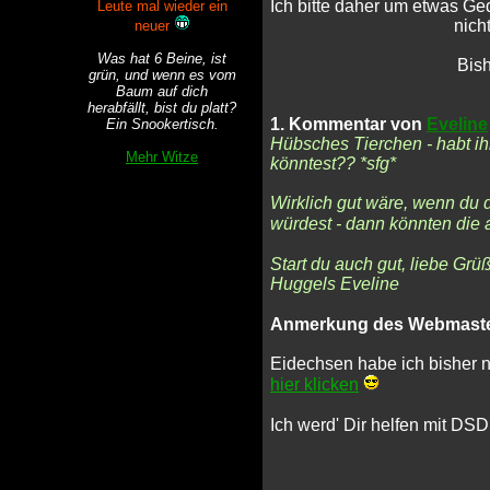
Ich bitte daher um etwas G
Leute mal wieder ein
nicht
neuer
Was hat 6 Beine, ist
Bis
grün, und wenn es vom
Baum auf dich
herabfällt, bist du platt?
1. Kommentar von
Eveline
Ein Snookertisch.
Hübsches Tierchen - habt ihr
Mehr Witze
könntest?? *sfg*
Wirklich gut wäre, wenn du
würdest - dann könnten die 
Start du auch gut, liebe Grü
Huggels Eveline
Anmerkung des Webmaste
Eidechsen habe ich bisher n
hier klicken
Ich werd' Dir helfen mit DS