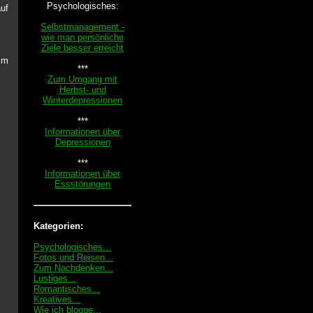
Psychologisches:
auf
Selbstmanagement -
wie man persönliche
Ziele besser erreicht
 im
***
Zum Umgang mit
Herbst- und
Winterdepressionen
***
Informationen über
Depressionen
***
Informationen über
Essstörungen
Kategorien:
Psychologisches...
Fotos und Reisen...
Zum Nachdenken...
Lustiges...
Romantisches...
Kreatives...
Wie ich blogge...