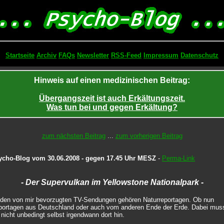
Startseite
Archiv
FAQs
Newsletter
RSS-Feed
Impressum
Datenschutz
Hinweis auf einen medizinischen Beitrag:
Übergangszeit ist auch Erkältungszeit.
Was tun bei und gegen Erkältung?
zum nächsten Beitrag
...
zum vorherigen Beitrag
ycho-Blog vom 30.06.2008 - gegen 17.45 Uhr MESZ
-
Perma-Link
- Der Supervulkan im Yellowstone Nationalpark -
den von mir bevorzugten TV-Sendungen gehören Naturreportagen. Ob nun
portagen aus Deutschland oder auch vom anderen Ende der Erde. Dabei mus
 nicht unbedingt selbst irgendwann dort hin.