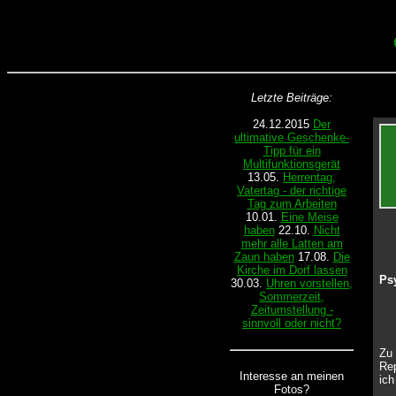
Letzte Beiträge:
24.12.2015
Der
ultimative Geschenke-
Tipp für ein
Multifunktionsgerät
13.05.
Herrentag,
Vatertag - der richtige
Tag zum Arbeiten
10.01.
Eine Meise
haben
22.10.
Nicht
mehr alle Latten am
Zaun haben
17.08.
Die
Kirche im Dorf lassen
Ps
30.03.
Uhren vorstellen,
Sommerzeit,
Zeitumstellung -
sinnvoll oder nicht?
Zu 
Re
Interesse an meinen
ich
Fotos?