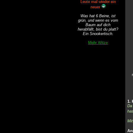
Leute mal wieder ein
neuer
Was hat 6 Beine, ist
grün, und wenn es vom
Baum auf dich
herabfällt, bist du platt?
Ein Snookertisch.
Mehr Witze
1.
Da 
has
Mit
An