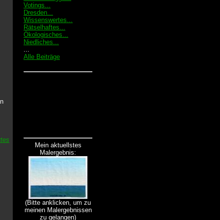
Votings...
Dresden...
Wissenswertes...
Rätselhaftes...
Ökologisches...
Niedliches...
...
Alle Beiträge
an
tes
Mein aktuellstes
Malergebnis:
(Bitte anklicken, um zu
meinen Malergebnissen
zu gelangen)