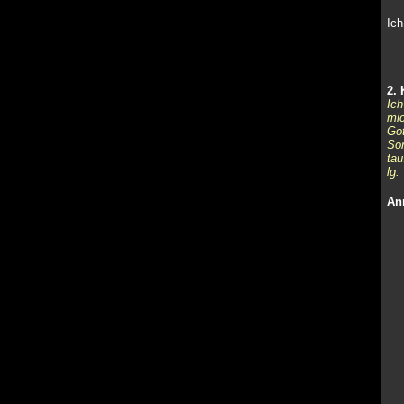
Ich
2.
Ich
mic
Got
Sor
tau
lg. 
An