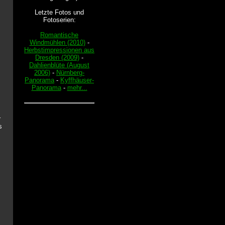
Letzte Fotos und
Fotoserien:
Romantische
Windmühlen (2010)
-
Herbstimpressionen aus
Dresden (2009)
-
Dahlienblüte (August
2006)
-
Nürnberg-
Panorama
-
Kyffhäuser-
Panorama
-
mehr...
r
s