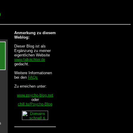
Anmerkung zu diesem
Weblog:
Dieser Blog ist als
Ergänzung zu meiner
eigentlichen Website
www.falkrichter.de
gedacht.
Weitere Informationen
bei den
FAQs
Zu erreichen unter:
www.psycho-blog.net
oder
chill.to/Psycho-Blog
s