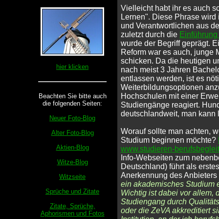
Vielleicht habt ihr es auch
Lernen". Diese Phrase wird i
und Verantwortlichen aus de
zuletzt durch die
Einführung
wurde der Begriff geprägt. 
Reform war es auch, junge M
schicken. Da die heutigen u
hier klicken
nach meist 3 Jahren Bachelo
entlassen werden, ist es nö
Weiterbildungsoptionen anz
Hochschulen mit einer Erwei
Beachten Sie bitte auch
die folgenden Seiten:
Studiengänge reagiert. Hund
deutschlandweit, man kann le
Neuer Foto-Blog
Worauf sollte man achten, 
Alter Foto-Blog
Studium beginnen möchte?
Aktien-Blog
www.studieren-berufsbeglei
Info-Webseiten zum nebenbe
Witze-Blog
Deutschland) führt als erste
Anerkennung des Anbieters 
Witzseite
ein akademisches Studium e
Sprüche und Zitate
Wichtig ist dabei vor allem
Studiengang durch Qualität
Zitate, Sprüche,
oder die ZeVA akkreditiert s
Aphorismen und Fotos