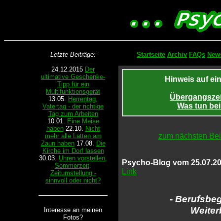
Letzte Beiträge:
Startseite
Archiv
FAQs
News
24.12.2015
Der
ultimative Geschenke-
Hinweis auf ei
Tipp für ein
Multifunktionsgerät
Übergangszeit
13.05.
Herrentag,
Was tun be
Vatertag - der richtige
Tag zum Arbeiten
10.01.
Eine Meise
haben
22.10.
Nicht
zum nächsten Bei
mehr alle Latten am
Zaun haben
17.08.
Die
Kirche im Dorf lassen
30.03.
Uhren vorstellen,
Psycho-Blog vom 25.07.20
Sommerzeit,
Link
Zeitumstellung -
sinnvoll oder nicht?
- Berufsbeg
Weiter
Interesse an meinen
Fotos?