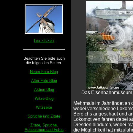
hier klicken
Beachten Sie bitte auch
die folgenden Seiten:
Neuer Foto-Blog
Alter Foto-Blog
Aktien-Blog
Das Eisenbahnmuseum i
Witze-Blog
Mehrmals im Jahr findet an d
Witzseite
wobei verschiedene Lokomoti
Bereichs angeschaut und an
Sprüche und Zitate
Lokomotiven fahren dabei a
Dresden hindurch, wobei ma
Zitate, Sprüche,
die Möglichkeit hat mitzufah
Aphorismen und Fotos