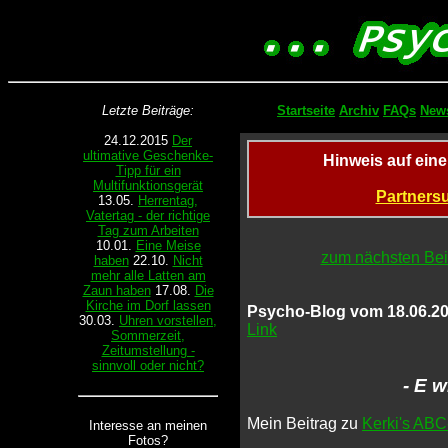
Letzte Beiträge:
Startseite
Archiv
FAQs
News
24.12.2015
Der
ultimative Geschenke-
Hinweis auf ein
Tipp für ein
Multifunktionsgerät
Partnersu
13.05.
Herrentag,
Vatertag - der richtige
Tag zum Arbeiten
10.01.
Eine Meise
zum nächsten Bei
haben
22.10.
Nicht
mehr alle Latten am
Zaun haben
17.08.
Die
Kirche im Dorf lassen
Psycho-Blog vom 18.06.20
30.03.
Uhren vorstellen,
Link
Sommerzeit,
Zeitumstellung -
sinnvoll oder nicht?
- E 
Mein Beitrag zu
Kerki's ABC
Interesse an meinen
Fotos?