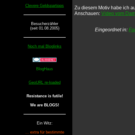
Clevere Geldspartipps
Zu diesem Motiv habe ich a
Anschauen:
Video vom Damp
Besucherzähler
(seit 01.08.2005)
Eingeordnet in:
Fo
Noch mal Bloglinks
GeoURL re-loaded
Resistance is futile!
We are BLOGS!
Ein Witz:
... extra für bestimmte